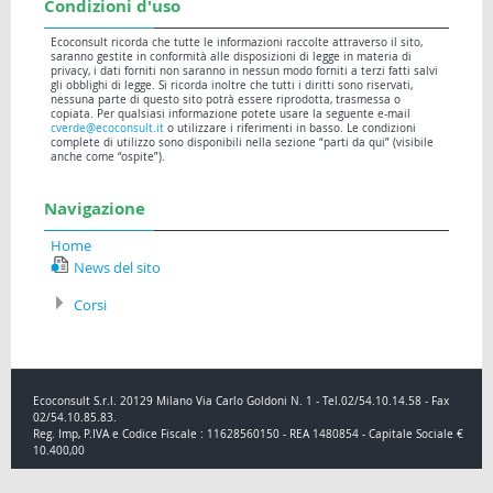
Condizioni d'uso
Ecoconsult ricorda che tutte le informazioni raccolte attraverso il sito,
saranno gestite in conformità alle disposizioni di legge in materia di
privacy, i dati forniti non saranno in nessun modo forniti a terzi fatti salvi
gli obblighi di legge. Si ricorda inoltre che tutti i diritti sono riservati,
nessuna parte di questo sito potrà essere riprodotta, trasmessa o
copiata. Per qualsiasi informazione potete usare la seguente e-mail
cverde@ecoconsult.it
o utilizzare i riferimenti in basso. Le condizioni
complete di utilizzo sono disponibili nella sezione “parti da qui” (visibile
anche come “ospite”).
Navigazione
Home
News del sito
Corsi
Ecoconsult S.r.l. 20129 Milano Via Carlo Goldoni N. 1 - Tel.02/54.10.14.58 - Fax
02/54.10.85.83.
Reg. Imp, P.IVA e Codice Fiscale : 11628560150 - REA 1480854 - Capitale Sociale €
10.400,00