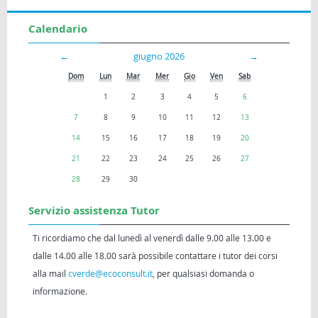
Calendario
←
giugno 2026
→
Dom
Lun
Mar
Mer
Gio
Ven
Sab
1
2
3
4
5
6
7
8
9
10
11
12
13
14
15
16
17
18
19
20
21
22
23
24
25
26
27
28
29
30
Servizio assistenza Tutor
Ti ricordiamo che dal lunedì al venerdì dalle 9.00 alle 13.00 e
dalle 14.00 alle 18.00 sarà possibile contattare i tutor dei corsi
alla mail
cverde@ecoconsult.it
, per qualsiasi domanda o
informazione.