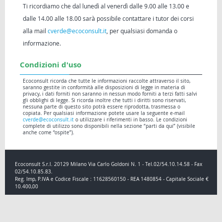
Ti ricordiamo che dal lunedì al venerdì dalle 9.00 alle 13.00 e
dalle 14.00 alle 18.00 sarà possibile contattare i tutor dei corsi
alla mail
cverde@ecoconsult.it
, per qualsiasi domanda o
informazione.
Condizioni d'uso
Ecoconsult ricorda che tutte le informazioni raccolte attraverso il sito,
saranno gestite in conformità alle disposizioni di legge in materia di
privacy, i dati forniti non saranno in nessun modo forniti a terzi fatti salvi
gli obblighi di legge. Si ricorda inoltre che tutti i diritti sono riservati,
nessuna parte di questo sito potrà essere riprodotta, trasmessa o
copiata. Per qualsiasi informazione potete usare la seguente e-mail
cverde@ecoconsult.it
o utilizzare i riferimenti in basso. Le condizioni
complete di utilizzo sono disponibili nella sezione “parti da qui” (visibile
anche come “ospite”).
Ecoconsult S.r.l. 20129 Milano Via Carlo Goldoni N. 1 - Tel.02/54.10.14.58 - Fax
02/54.10.85.83.
Reg. Imp, P.IVA e Codice Fiscale : 11628560150 - REA 1480854 - Capitale Sociale €
10.400,00