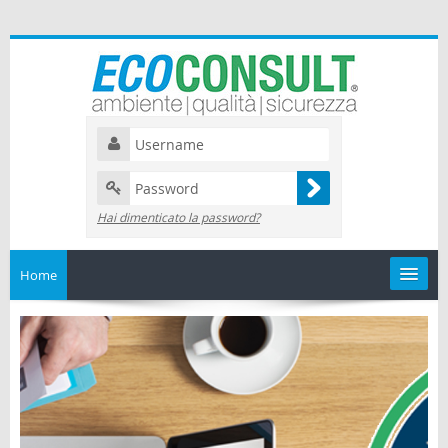
Hai dimenticato la password?
Home
Catalogo
I miei corsi
Il mio calendario