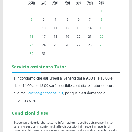
Dom
Lun
Mar
Mer
Gio
Ven
Sab
1
2
3
4
5
6
7
8
9
10
11
12
13
14
15
16
17
18
19
20
21
22
23
24
25
26
27
28
29
30
31
Servizio assistenza Tutor
Ti ricordiamo che dal lunedì al venerdì dalle 9.00 alle 13.00 e
dalle 14.00 alle 18.00 sarà possibile contattare i tutor dei corsi
alla mail
cverde@ecoconsult.it
, per qualsiasi domanda o
informazione.
Condizioni d'uso
Ecoconsult ricorda che tutte le informazioni raccolte attraverso il sito,
saranno gestite in conformità alle disposizioni di legge in materia di
privacy, i dati forniti non saranno in nessun modo forniti a terzi fatti salvi