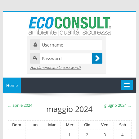
Hai dimenticato la password?
Home
Catalogo
←
aprile 2024
giugno 2024
→
maggio 2024
I miei corsi
Dom
Lun
Mar
Mer
Gio
Ven
Sab
Il mio calendario
1
2
3
4