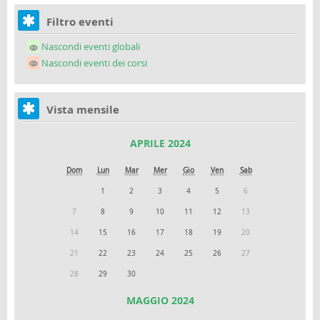
Filtro eventi
Nascondi eventi globali
Nascondi eventi dei corsi
Vista mensile
APRILE 2024
Dom
Lun
Mar
Mer
Gio
Ven
Sab
1
2
3
4
5
6
7
8
9
10
11
12
13
14
15
16
17
18
19
20
21
22
23
24
25
26
27
28
29
30
MAGGIO 2024