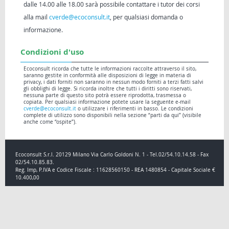
dalle 14.00 alle 18.00 sarà possibile contattare i tutor dei corsi
alla mail
cverde@ecoconsult.it
, per qualsiasi domanda o
informazione.
Condizioni d'uso
Ecoconsult ricorda che tutte le informazioni raccolte attraverso il sito,
saranno gestite in conformità alle disposizioni di legge in materia di
privacy, i dati forniti non saranno in nessun modo forniti a terzi fatti salvi
gli obblighi di legge. Si ricorda inoltre che tutti i diritti sono riservati,
nessuna parte di questo sito potrà essere riprodotta, trasmessa o
copiata. Per qualsiasi informazione potete usare la seguente e-mail
cverde@ecoconsult.it
o utilizzare i riferimenti in basso. Le condizioni
complete di utilizzo sono disponibili nella sezione “parti da qui” (visibile
anche come “ospite”).
Ecoconsult S.r.l. 20129 Milano Via Carlo Goldoni N. 1 - Tel.02/54.10.14.58 - Fax
02/54.10.85.83.
Reg. Imp, P.IVA e Codice Fiscale : 11628560150 - REA 1480854 - Capitale Sociale €
10.400,00