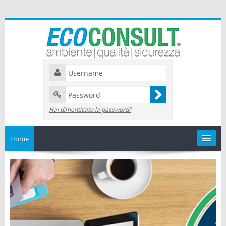
Hai dimenticato la password?
Home
Catalogo
I miei corsi
Il mio calendario