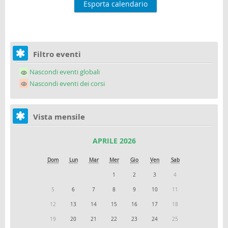
Filtro eventi
Nascondi eventi globali
Nascondi eventi dei corsi
Vista mensile
APRILE 2026
Dom
Lun
Mar
Mer
Gio
Ven
Sab
1
2
3
4
5
6
7
8
9
10
11
12
13
14
15
16
17
18
19
20
21
22
23
24
25