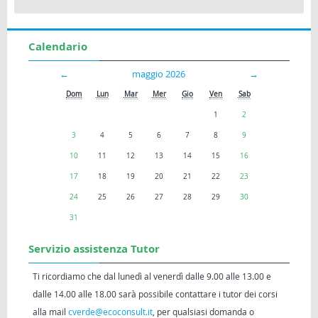
Calendario
←
maggio 2026
→
Dom
Lun
Mar
Mer
Gio
Ven
Sab
1
2
3
4
5
6
7
8
9
10
11
12
13
14
15
16
17
18
19
20
21
22
23
24
25
26
27
28
29
30
31
Servizio assistenza Tutor
Ti ricordiamo che dal lunedì al venerdì dalle 9.00 alle 13.00 e
dalle 14.00 alle 18.00 sarà possibile contattare i tutor dei corsi
alla mail
cverde@ecoconsult.it
, per qualsiasi domanda o