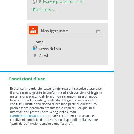
Privacy e protezione dati
Tutti i corsi
...
Navigazione
Home
News del sito
Corsi
Condizioni d'uso
Ecoconsult ricorda che tutte le informazioni raccolte attraverso
il sito, saranno gestite in conformità alle disposizioni di legge in
materia di privacy, i dati forniti non saranno in nessun modo
forniti a terzi fatti salvi gli obblighi di legge. Si ricorda inoltre
che tutti i diritti sono riservati, nessuna parte di questo sito
potrà essere riprodotta, trasmessa o copiata. Per qualsiasi
informazione potete usare la seguente e-mail
cverde@ecoconsult.it
o utilizzare i riferimenti in basso. Le
condizioni complete di utilizzo sono disponibili nella sezione
“parti da qui” (visibile anche come “ospite”).