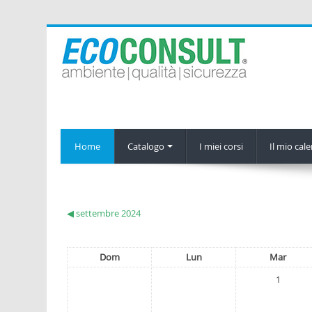
Home
Catalogo
I miei corsi
Il mio cal
◀
settembre 2024
Dom
Lun
Mar
1