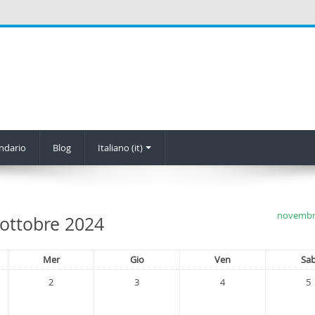
endario
Blog
Italiano (it)
novembr
ottobre 2024
Mer
Gio
Ven
Sa
2
3
4
5