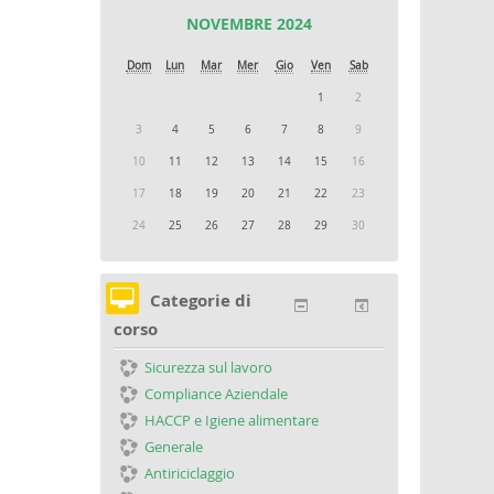
NOVEMBRE 2024
Dom
Lun
Mar
Mer
Gio
Ven
Sab
1
2
3
4
5
6
7
8
9
10
11
12
13
14
15
16
17
18
19
20
21
22
23
24
25
26
27
28
29
30
Categorie di
corso
Sicurezza sul lavoro
Compliance Aziendale
HACCP e Igiene alimentare
Generale
Antiriciclaggio